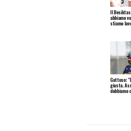
Il Besiktas
abbiamo vo
stiamo lav
Gattuso: "
giusta. As
dobbiamo c