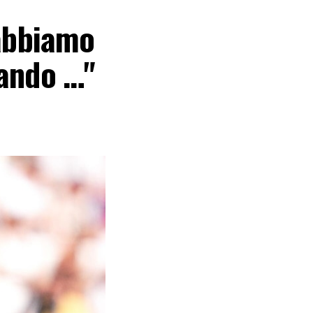
 abbiamo
rando …"