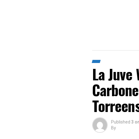
La Juve
Carbonel
Torreens
Published
3 o
By