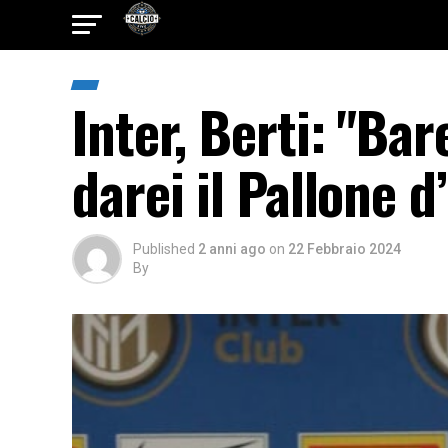
Inter, Berti: "Bar
darei il Pallone d
Published
2 anni ago
on
22 Febbraio 2024
By