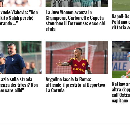
 vuole Vlahovic: "Non
La Juve Women avanza in
Napoli-Os
luto Salah perché
Champions, Carbonell e Capeta
Politano 
orando …"
stendono il Torreense: ecco chi
vittoria a
sfida
Lazio sulla strada
Angelino lascia la Roma:
Ratkov an
senza dei tifosi? Non
ufficiale il prestito al Deportivo
altra dopp
ercare alibi"
La Coruña
sull’Osti
capitano