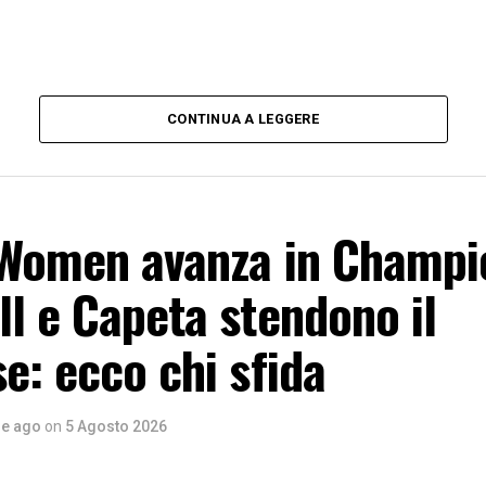
CONTINUA A LEGGERE
 Women avanza in Champi
l e Capeta stendono il
e: ecco chi sfida
re ago
on
5 Agosto 2026