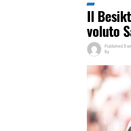
Il Besik
voluto S
Published
3 o
By