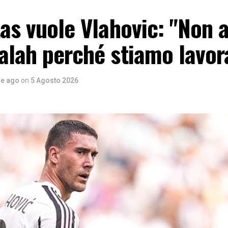
tas vuole Vlahovic: "Non
alah perché stiamo lavo
re ago
on
5 Agosto 2026