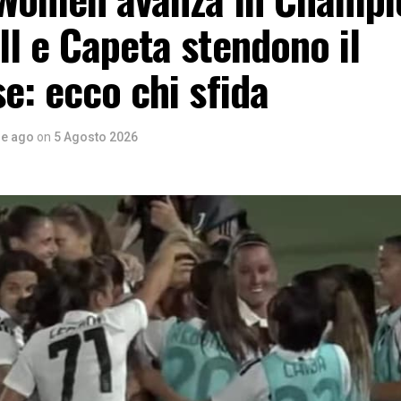
l e Capeta stendono il
e: ecco chi sfida
re ago
on
5 Agosto 2026