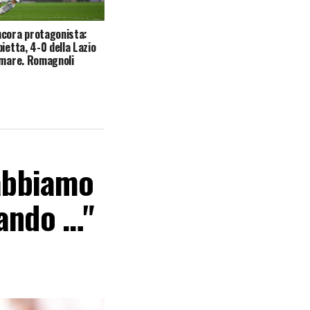
cora protagonista:
ietta, 4-0 della Lazio
amare. Romagnoli
 abbiamo
rando …"