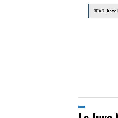
READ
Ancelo
La Juve