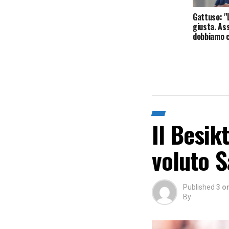
Gattuso: "
giusta. As
dobbiamo c
Il Besik
voluto S
Published
3 o
By