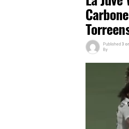
Carbonel
Torreens
Published
3 o
By