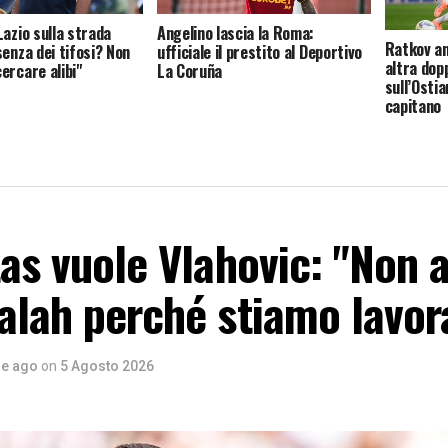
Lazio sulla strada
Angelino lascia la Roma:
Ratkov an
senza dei tifosi? Non
ufficiale il prestito al Deportivo
altra dopp
ercare alibi"
La Coruña
sull’Osti
capitano
tas vuole Vlahovic: "Non
alah perché stiamo lavo
re ago
on
5 Agosto 2026