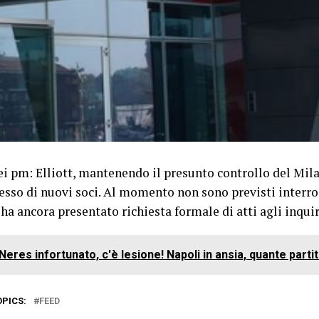
dei pm: Elliott, mantenendo il presunto controllo del Mi
resso di nuovi soci. Al momento non sono previsti interro
ha ancora presentato richiesta formale di atti agli inqui
Neres infortunato, c'è lesione! Napoli in ansia, quante parti
OPICS:
FEED