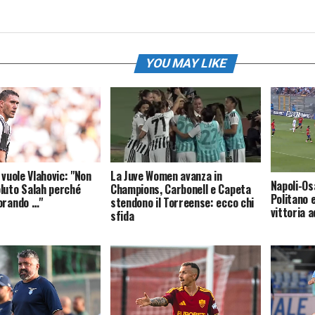
YOU MAY LIKE
 vuole Vlahovic: "Non
La Juve Women avanza in
Napoli-Os
luto Salah perché
Champions, Carbonell e Capeta
Politano 
orando …"
stendono il Torreense: ecco chi
vittoria a
sfida