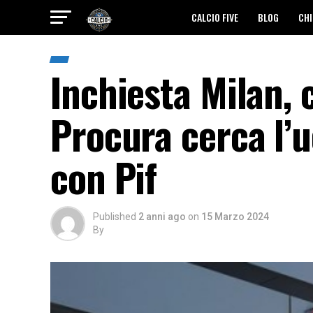
CALCIO FIVE
BLOG
CHI
Inchiesta Milan, 
Procura cerca l’
con Pif
Published
2 anni ago
on
15 Marzo 2024
By