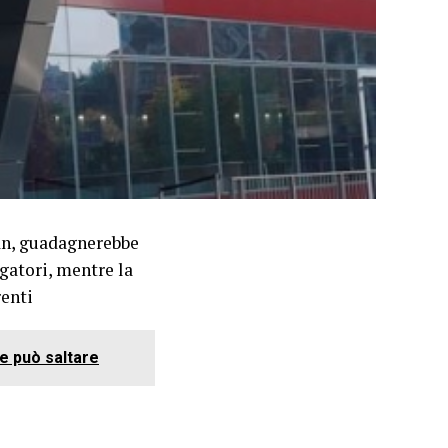
lan, guadagnerebbe
gatori, mentre la
renti
te può saltare