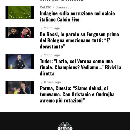
CALCIO
3 anni ago
Indagine sulla corruzione nel calcio
italiano Calcio Five
2 anni ago
De Rossi, le parole su Ferguson prima
del Bologna emozionano tutti: “E’
devastante”
2 anni ago
Tudor: "Lazio, col Verona come una
finale. Champions? Vediamo…" Rivivi la
diretta
8 mesi ago
Parma, Cuesta: “Siamo delusi, ci
tenevamo. Con Oristanio e Ondrejka
avremo più rotazioni”