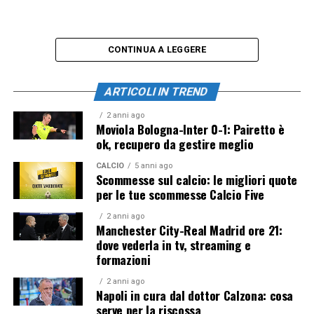
CONTINUA A LEGGERE
ARTICOLI IN TREND
2 anni ago
Moviola Bologna-Inter 0-1: Pairetto è
ok, recupero da gestire meglio
CALCIO
5 anni ago
Scommesse sul calcio: le migliori quote
per le tue scommesse Calcio Five
2 anni ago
Manchester City-Real Madrid ore 21:
dove vederla in tv, streaming e
formazioni
2 anni ago
Napoli in cura dal dottor Calzona: cosa
serve per la riscossa