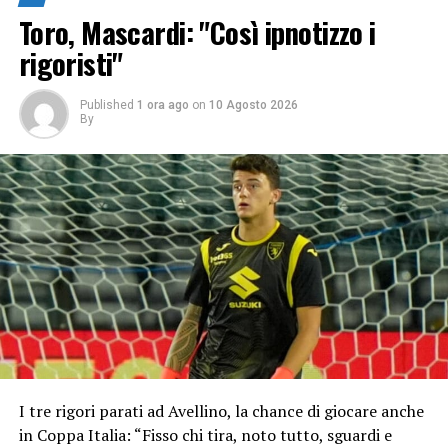
Toro, Mascardi: "Così ipnotizzo i
rigoristi"
Published
1 ora ago
on
10 Agosto 2026
By
I tre rigori parati ad Avellino, la chance di giocare anche
in Coppa Italia: “Fisso chi tira, noto tutto, sguardi e