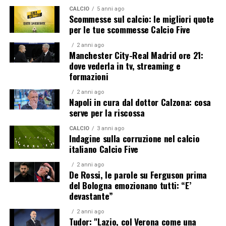
CALCIO
5 anni ago
Scommesse sul calcio: le migliori quote
per le tue scommesse Calcio Five
2 anni ago
Manchester City-Real Madrid ore 21:
dove vederla in tv, streaming e
formazioni
2 anni ago
Napoli in cura dal dottor Calzona: cosa
serve per la riscossa
CALCIO
3 anni ago
Indagine sulla corruzione nel calcio
italiano Calcio Five
2 anni ago
De Rossi, le parole su Ferguson prima
del Bologna emozionano tutti: “E’
devastante”
2 anni ago
Tudor: "Lazio, col Verona come una