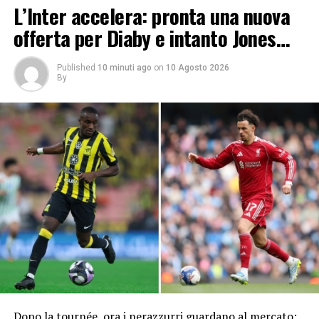
L’Inter accelera: pronta una nuova
offerta per Diaby e intanto Jones…
Published
10 minuti ago
on
10 Agosto 2026
By
Dopo la tournée, ora i nerazzurri guardano al mercato: