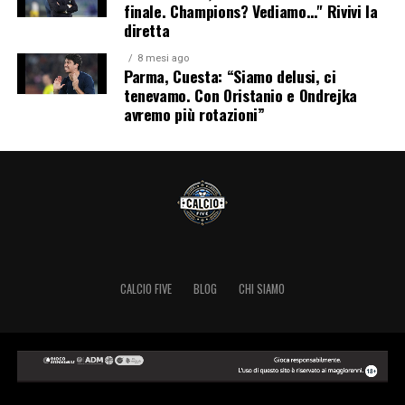
finale. Champions? Vediamo…" Rivivi la
diretta
8 mesi ago
Parma, Cuesta: “Siamo delusi, ci
tenevamo. Con Oristanio e Ondrejka
avremo più rotazioni”
CALCIO FIVE
BLOG
CHI SIAMO