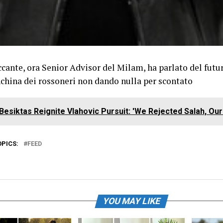
ccante, ora Senior Advisor del Milam, ha parlato del futu
nchina dei rossoneri non dando nulla per scontato
Besiktas Reignite Vlahovic Pursuit: 'We Rejected Salah, Our
OPICS:
FEED
YOU MAY LIKE