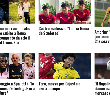
ena mai raccontato:
Castro esclusivo: "La mia Roma
Amorim: “
re subito a Roma
da Scudetto"
puntiamo 
comprato da solo il
Chelsea v
el treno. E si
…
aggio a Spalletti: "Io
Toro, mossa per Cajuste a
"Il Napoli
ieme, c'è feeling. E ora
centrocampo
clamorosa
 Juve"
mercato d