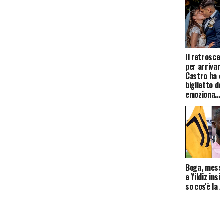
Il retrosc
per arriva
Castro ha 
biglietto d
emoziona
Boga, mess
e Yildiz ins
so cos'è la