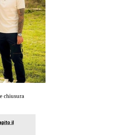
le chiusura
pito il