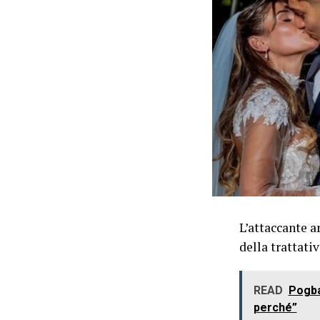
L’attaccante a
della trattativ
READ
Pogba,
perché”