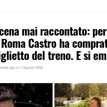
scena mai raccontato: per
a Roma Castro ha compra
biglietto del treno. E si 
minuti ago
on
7 Agosto 2026