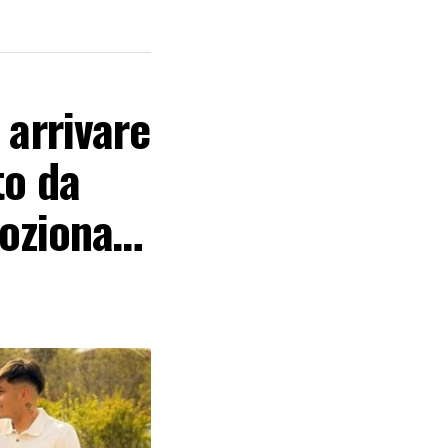
 arrivare
to da
emoziona…