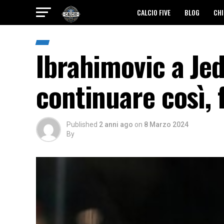
CALCIO FIVE
BLOG
CHI
Ibrahimovic a Jed
continuare così, f
Published
2 anni ago
on
8 Marzo 2024
By