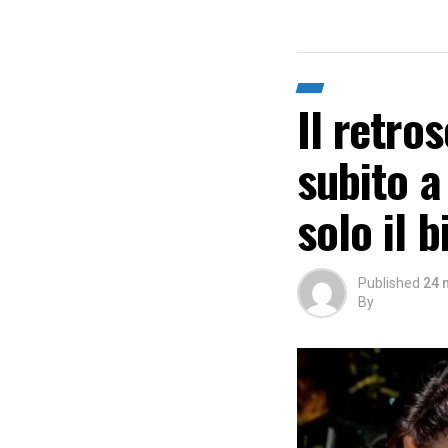
Il retro
subito 
solo il 
Published
24 
By