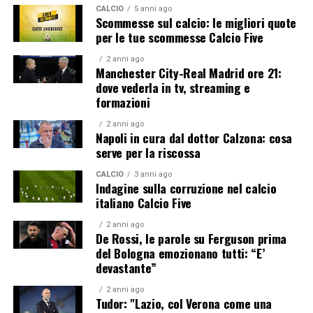
CALCIO
5 anni ago
Scommesse sul calcio: le migliori quote
per le tue scommesse Calcio Five
2 anni ago
Manchester City-Real Madrid ore 21:
dove vederla in tv, streaming e
formazioni
2 anni ago
Napoli in cura dal dottor Calzona: cosa
serve per la riscossa
CALCIO
3 anni ago
Indagine sulla corruzione nel calcio
italiano Calcio Five
2 anni ago
De Rossi, le parole su Ferguson prima
del Bologna emozionano tutti: “E’
devastante”
2 anni ago
Tudor: "Lazio, col Verona come una