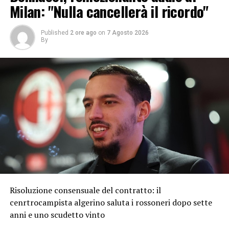
Milan: "Nulla cancellerà il ricordo"
Published
2 ore ago
on
7 Agosto 2026
By
Risoluzione consensuale del contratto: il
cenrtrocampista algerino saluta i rossoneri dopo sette
anni e uno scudetto vinto