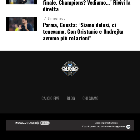
finale. Champions? Vediamo…" Rivivi la
diretta
8 mesi ago
Parma, Cuesta: “Siamo delusi, ci
tenevamo. Con Oristanio e Ondrejka
avremo più rotazioni”
CALCIO FIVE
BLOG
CHI SIAMO
Copyright © 2024 Calcio Five.