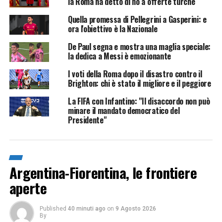
la Roma ha detto di no a offerte turche
Quella promessa di Pellegrini a Gasperini: e
ora l'obiettivo è la Nazionale
De Paul segna e mostra una maglia speciale:
la dedica a Messi è emozionante
I voti della Roma dopo il disastro contro il
Brighton: chi è stato il migliore e il peggiore
La FIFA con Infantino: "Il disaccordo non può
minare il mandato democratico del
Presidente"
Argentina-Fiorentina, le frontiere
aperte
Published
40 minuti ago
on
9 Agosto 2026
By