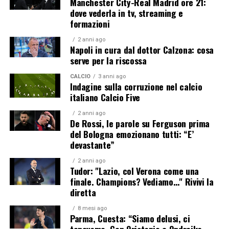
Manchester City-Real Madrid ore 21:
dove vederla in tv, streaming e
formazioni
2 anni ago
Napoli in cura dal dottor Calzona: cosa
serve per la riscossa
CALCIO
3 anni ago
Indagine sulla corruzione nel calcio
italiano Calcio Five
2 anni ago
De Rossi, le parole su Ferguson prima
del Bologna emozionano tutti: “E’
devastante”
2 anni ago
Tudor: "Lazio, col Verona come una
finale. Champions? Vediamo…" Rivivi la
diretta
8 mesi ago
Parma, Cuesta: “Siamo delusi, ci