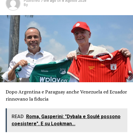
Published
7 ore ago
on
8 Agosto 2026
By
Dopo Argentina e Paraguay anche Venezuela ed Ecuador
rinnovano la fiducia
READ
Roma, Gasperini: "Dybala e Soulé possono
coesistere". E su Lookman...