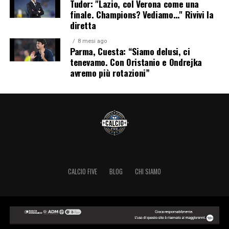
Tudor: "Lazio, col Verona come una
finale. Champions? Vediamo…" Rivivi la
diretta
8 mesi ago
Parma, Cuesta: “Siamo delusi, ci
tenevamo. Con Oristanio e Ondrejka
avremo più rotazioni”
CALCIO FIVE
BLOG
CHI SIAMO