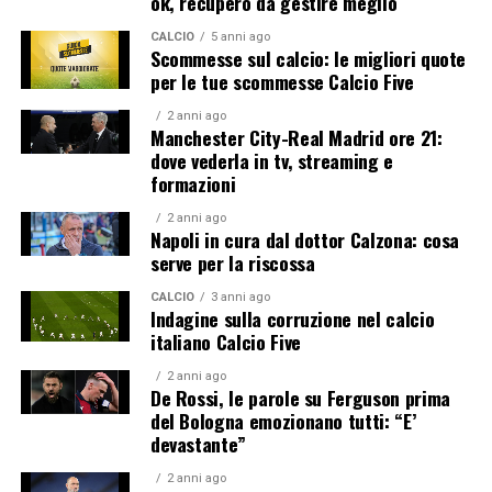
ok, recupero da gestire meglio
CALCIO
5 anni ago
Scommesse sul calcio: le migliori quote
per le tue scommesse Calcio Five
2 anni ago
Manchester City-Real Madrid ore 21:
dove vederla in tv, streaming e
formazioni
2 anni ago
Napoli in cura dal dottor Calzona: cosa
serve per la riscossa
CALCIO
3 anni ago
Indagine sulla corruzione nel calcio
italiano Calcio Five
2 anni ago
De Rossi, le parole su Ferguson prima
del Bologna emozionano tutti: “E’
devastante”
2 anni ago