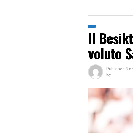
Il Besik
voluto S
Published
3 o
By