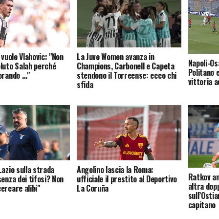
 vuole Vlahovic: "Non
La Juve Women avanza in
Napoli-Os
luto Salah perché
Champions, Carbonell e Capeta
Politano 
orando …"
stendono il Torreense: ecco chi
vittoria a
sfida
Lazio sulla strada
Angelino lascia la Roma:
Ratkov an
senza dei tifosi? Non
ufficiale il prestito al Deportivo
altra dopp
ercare alibi"
La Coruña
sull’Osti
capitano