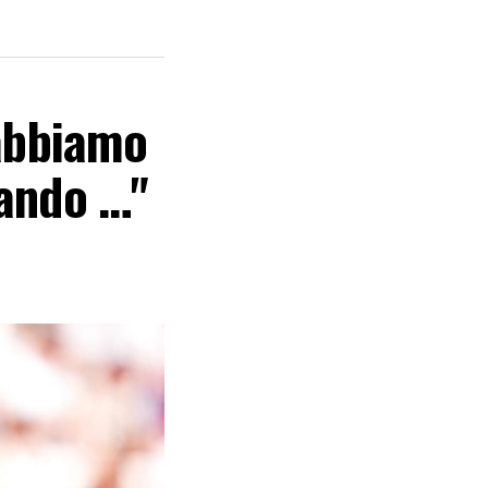
 abbiamo
rando …"