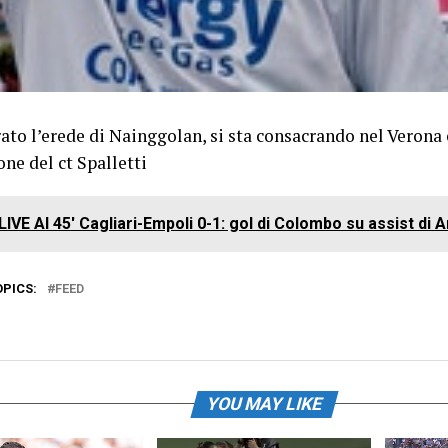
ato l’erede di Nainggolan, si sta consacrando nel Verona
one del ct Spalletti
LIVE Al 45' Cagliari-Empoli 0-1: gol di Colombo su assist di A
OPICS:
FEED
YOU MAY LIKE