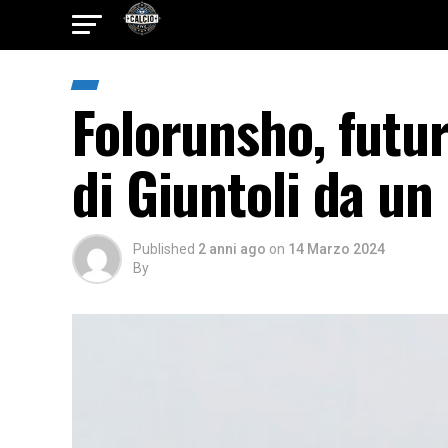
Folorunsho, futur
di Giuntoli da un
Published
2 anni ago
on
14 Marzo 2024
By