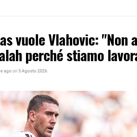
tas vuole Vlahovic: "Non
alah perché stiamo lavo
re ago
on
5 Agosto 2026