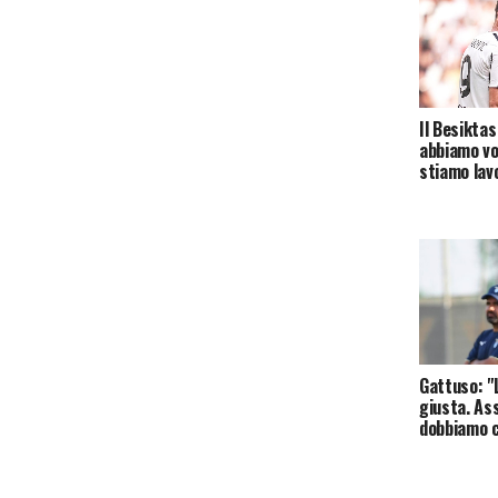
Il Besiktas
abbiamo vo
stiamo lav
Gattuso: "
giusta. As
dobbiamo c