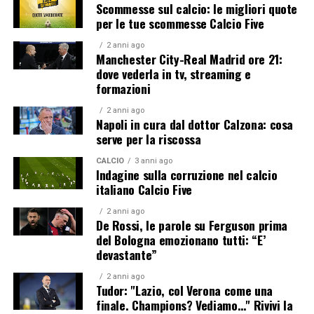
Scommesse sul calcio: le migliori quote
per le tue scommesse Calcio Five
2 anni ago
Manchester City-Real Madrid ore 21:
dove vederla in tv, streaming e
formazioni
2 anni ago
Napoli in cura dal dottor Calzona: cosa
serve per la riscossa
CALCIO
3 anni ago
Indagine sulla corruzione nel calcio
italiano Calcio Five
2 anni ago
De Rossi, le parole su Ferguson prima
del Bologna emozionano tutti: “E’
devastante”
2 anni ago
Tudor: "Lazio, col Verona come una
finale. Champions? Vediamo…" Rivivi la