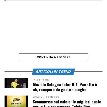
CONTINUA A LEGGERE
ARTICOLI IN TREND
2 anni ago
Moviola Bologna-Inter 0-1: Pairetto è
ok, recupero da gestire meglio
CALCIO
5 anni ago
Scommesse sul calcio: le migliori quote
per le tue scommesse Calcio Five