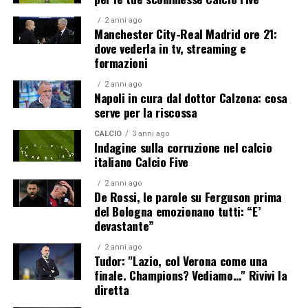
2 anni ago
Manchester City-Real Madrid ore 21:
dove vederla in tv, streaming e
formazioni
2 anni ago
Napoli in cura dal dottor Calzona: cosa
serve per la riscossa
CALCIO
3 anni ago
Indagine sulla corruzione nel calcio
italiano Calcio Five
2 anni ago
De Rossi, le parole su Ferguson prima
del Bologna emozionano tutti: “E’
devastante”
2 anni ago
Tudor: "Lazio, col Verona come una
finale. Champions? Vediamo…" Rivivi la
diretta