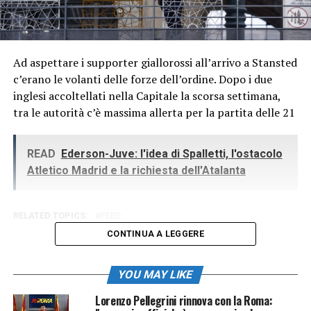
Ad aspettare i supporter giallorossi all’arrivo a Stansted
c’erano le volanti delle forze dell’ordine. Dopo i due
inglesi accoltellati nella Capitale la scorsa settimana,
tra le autorità c’è massima allerta per la partita delle 21
READ
Ederson-Juve: l'idea di Spalletti, l'ostacolo
Atletico Madrid e la richiesta dell'Atalanta
RELATED TOPICS:
FEED
CONTINUA A LEGGERE
YOU MAY LIKE
Lorenzo Pellegrini rinnova con la Roma: