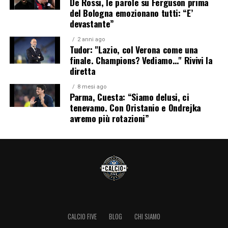
De Rossi, le parole su Ferguson prima
del Bologna emozionano tutti: “E’
devastante”
2 anni ago
Tudor: "Lazio, col Verona come una
finale. Champions? Vediamo…" Rivivi la
diretta
8 mesi ago
Parma, Cuesta: “Siamo delusi, ci
tenevamo. Con Oristanio e Ondrejka
avremo più rotazioni”
CALCIO FIVE
BLOG
CHI SIAMO