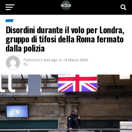
Disordini durante il volo per Londra,
gruppo di tifosi della Roma fermato
dalla polizia
Published
2 anni ago
on
14 Marzo 2024
By