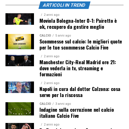
ARTICOLI IN TREND
2 anni ago
Moviola Bologna-Inter 0-1: Pairetto è
ok, recupero da gestire meglio
CALCIO
5 anni ago
Scommesse sul calcio: le migliori quote
per le tue scommesse Calcio Five
2 anni ago
Manchester City-Real Madrid ore 21:
dove vederla in tv, streaming e
formazioni
2 anni ago
Napoli in cura dal dottor Calzona: cosa
serve per la riscossa
CALCIO
3 anni ago
Indagine sulla corruzione nel calcio
italiano Calcio Five
2 anni ago