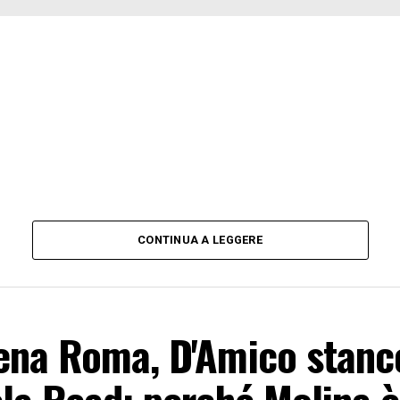
CONTINUA A LEGGERE
ena Roma, D'Amico stanco
la Read: perché Molina è