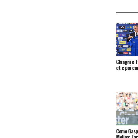
Chiagni e f
ct e poi c
Come Gaspe
Molina: l'