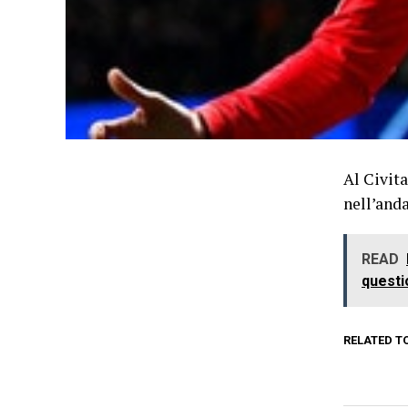
Al Civit
nell’and
READ
questi
RELATED T