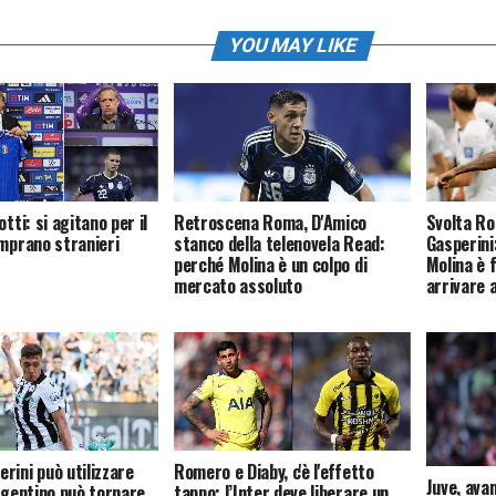
YOU MAY LIKE
otti: si agitano per il
Retroscena Roma, D'Amico
Svolta Ro
omprano stranieri
stanco della telenovela Read:
Gasperini:
perché Molina è un colpo di
Molina è 
mercato assoluto
arrivare 
rini può utilizzare
Romero e Diaby, c'è l'effetto
Juve, ava
argentino può tornare
tappo: l’Inter deve liberare un