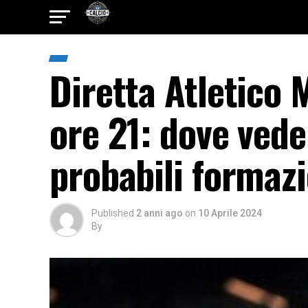
Diretta Atletico
ore 21: dove vede
probabili formazi
Published
2 anni ago
on
10 Aprile 2024
By