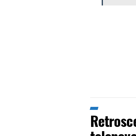
Retrosc
telenove