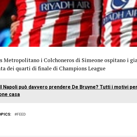
as Metropolitano i Colchoneros di Simeone ospitano i gia
ata dei quarti di finale di Champions League
Il Napoli può davvero prendere De Bruyne? Tutti i motivi per
one casa
OPICS:
FEED