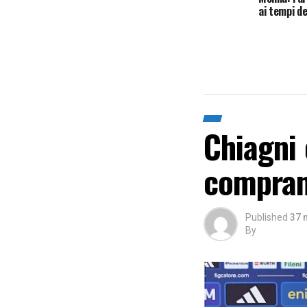
ai tempi de
Chiagni e
compran
Published
37 
By