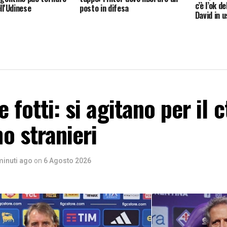
c’è l’ok 
ll'Udinese
posto in difesa
David in u
 fotti: si agitano per il c
o stranieri
minuti ago
on
6 Agosto 2026