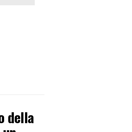
 della
 un