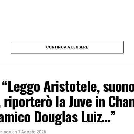
CONTINUA A LEGGERE
“Leggo Aristotele, suono
, riporterò la Juve in Ch
 amico Douglas Luiz…”
ra ago
on
7 Agosto 2026