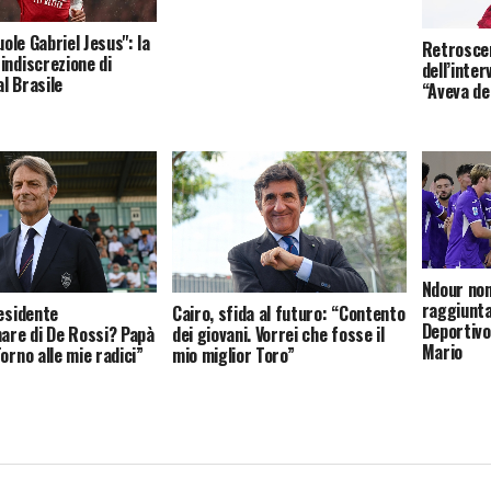
vuole Gabriel Jesus": la
Retroscen
indiscrezione di
dell’inter
l Brasile
“Aveva de
Ndour non
raggiunta 
residente
Cairo, sfida al futuro: “Contento
Deportivo
mare di De Rossi? Papà
dei giovani. Vorrei che fosse il
Mario
orno alle mie radici”
mio miglior Toro”