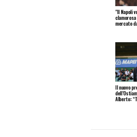
"Il Napoli 
clamorosa 
mercato da
Il nuovo p
dell’Ostia
Alberto: “T