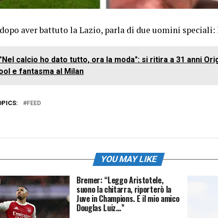
dopo aver battuto la Lazio, parla di due uomini speciali: 
"Nel calcio ho dato tutto, ora la moda": si ritira a 31 anni Ori
ool e fantasma al Milan
OPICS:
FEED
YOU MAY LIKE
Bremer: “Leggo Aristotele,
suono la chitarra, riporterò la
Juve in Champions. E il mio amico
Douglas Luiz…”