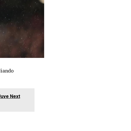
diando
 Juve Next