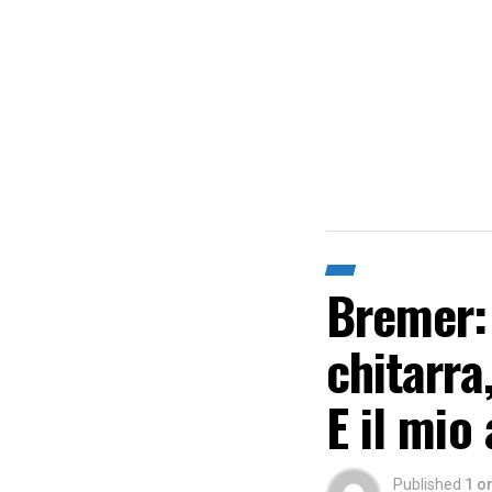
Bremer: 
chitarra
E il mio
Published
1 o