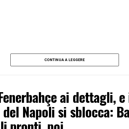
CONTINUA A LEGGERE
enerbahçe ai dettagli, e 
del Napoli si sblocca: Ba
li pronti, poi…