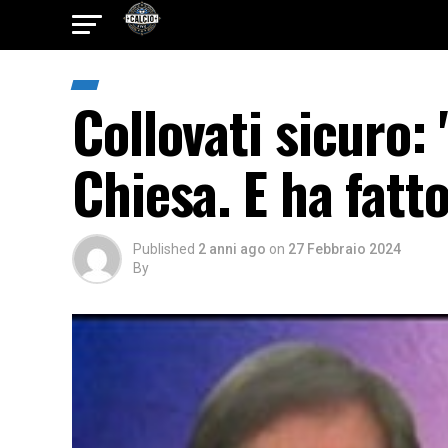
Collovati sicuro: 
Chiesa. E ha fatt
Published
2 anni ago
on
27 Febbraio 2024
By