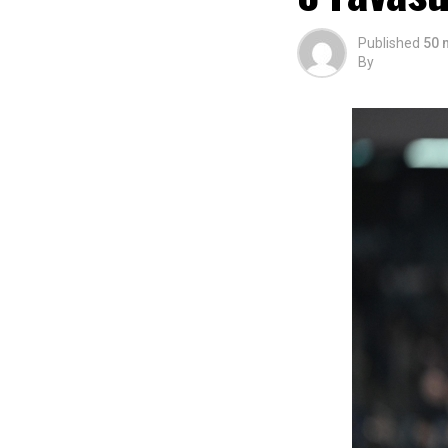
Published
50 
By