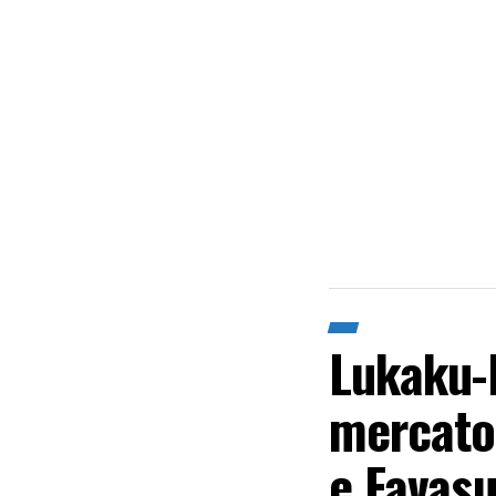
Lukaku-F
mercato 
e Favasu