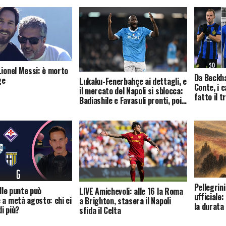
Lionel Messi: è morto
Da Beckh
ge
Lukaku-Fenerbahçe ai dettagli, e
Conte, i 
il mercato del Napoli si sblocca:
fatto il t
Badiashile e Favasuli pronti, poi…
Pellegrin
elle punte può
LIVE Amichevoli: alle 16 la Roma
ufficiale:
 a metà agosto: chi ci
a Brighton, stasera il Napoli
la durata
i più?
sfida il Celta