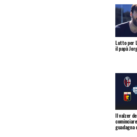
Lutto per 
il papà Jor
Il valzer d
cominciare
guadagna d