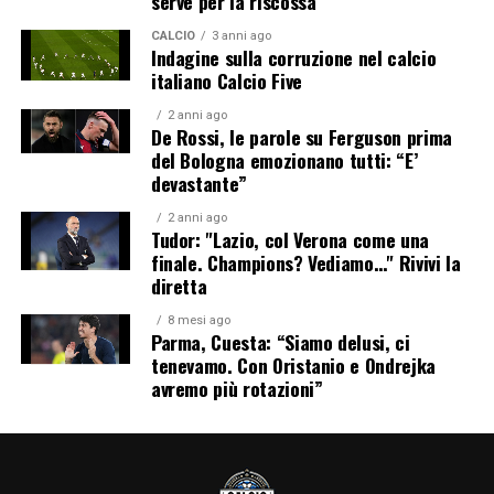
serve per la riscossa
CALCIO
3 anni ago
Indagine sulla corruzione nel calcio
italiano Calcio Five
2 anni ago
De Rossi, le parole su Ferguson prima
del Bologna emozionano tutti: “E’
devastante”
2 anni ago
Tudor: "Lazio, col Verona come una
finale. Champions? Vediamo…" Rivivi la
diretta
8 mesi ago
Parma, Cuesta: “Siamo delusi, ci
tenevamo. Con Oristanio e Ondrejka
avremo più rotazioni”