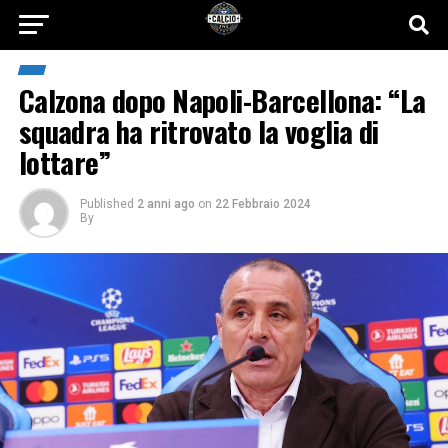
Calzona dopo Napoli-Barcellona: “La
squadra ha ritrovato la voglia di
lottare”
Published
2 anni ago
on
22 Febbraio 2024
By