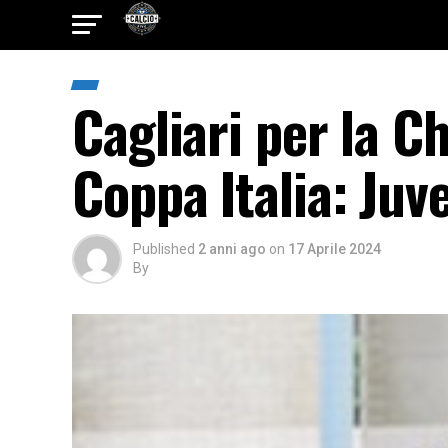
Cagliari per la C
Coppa Italia: Juv
Published
2 anni ago
on
17 Aprile 2024
By