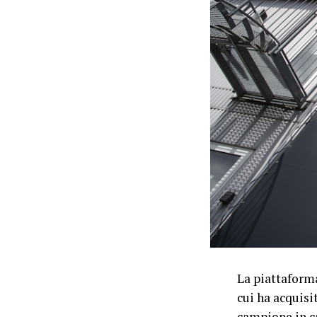
La piattaform
cui ha acquisi
campione in c