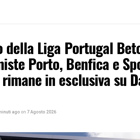
o della Liga Portugal Betc
iste Porto, Benfica e Sp
 rimane in esclusiva su D
minuti ago
on
7 Agosto 2026