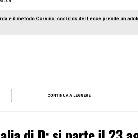
da e il metodo Corvino: così il ds del Lecce prende un ado
CONTINUA A LEGGERE
alia di D: si parte il 23 a