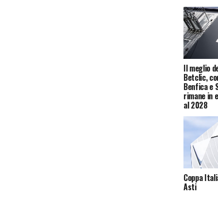
Il meglio d
Betclic, c
Benfica e 
rimane in 
al 2028
Coppa Itali
Asti