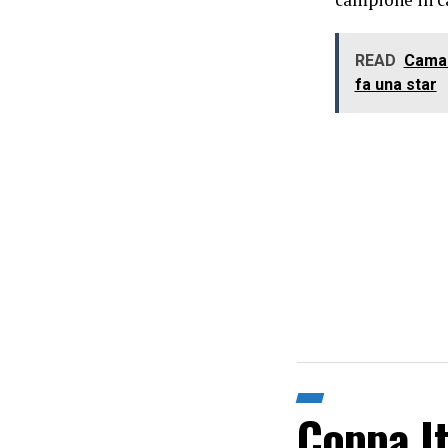
READ
Camar
fa una star
Coppa It