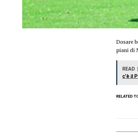
Dosare be
piani di
READ
c'è il 
RELATED T