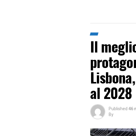
Il megli
protagon
Lisbona,
al 2028
Published
46 
By