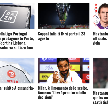
ella Liga Portugal
Coppa Italia di D: si parte il 23
Mastantuo
on protagoniste Porto,
agosto
ufficiale:
Sporting Lisbona,
viola
esclusiva su Dazn fino
a: subito Alessandria-
Milan, è il momento delle scelte.
Amorim: "Dovrò prendere delle
Mastantuo
decisioni"
quotazion
statistic