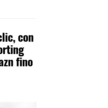
lic, con
orting
azn fino