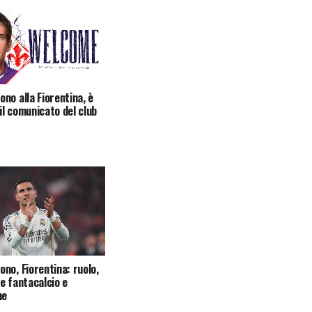
no alla Fiorentina, è
 il comunicato del club
no, Fiorentina: ruolo,
e fantacalcio e
he