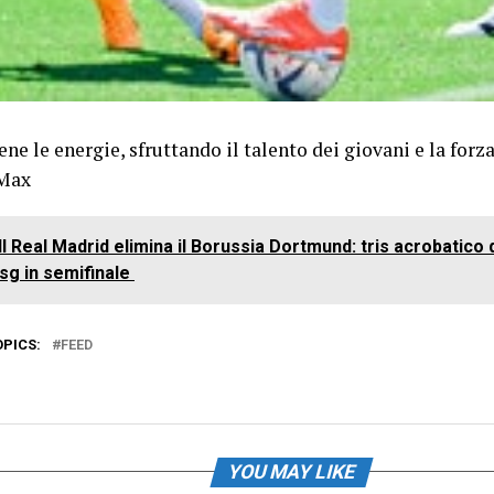
ne le energie, sfruttando il talento dei giovani e la forza 
 Max
Il Real Madrid elimina il Borussia Dortmund: tris acrobatic
Psg in semifinale
OPICS:
FEED
YOU MAY LIKE