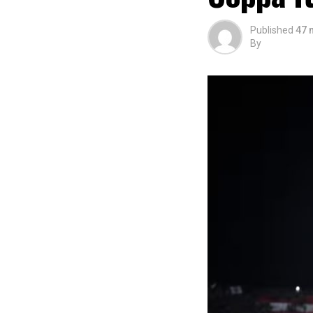
Published
47 
By