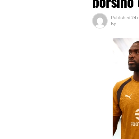
borsino
Published
24 
By