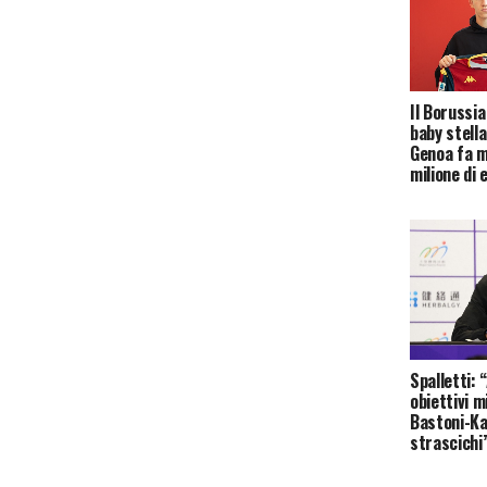
Il Borussi
baby stella
Genoa fa m
milione di 
Spalletti: 
obiettivi m
Bastoni-Ka
strascichi