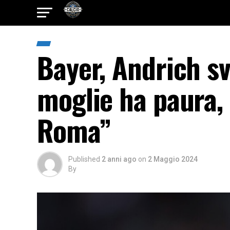
Bayer, Andrich s
moglie ha paura, 
Roma”
Published
2 anni ago
on
2 Maggio 2024
By