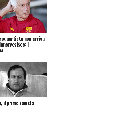
trequartista non arriva
innervosisce: i
na
, il primo zonista