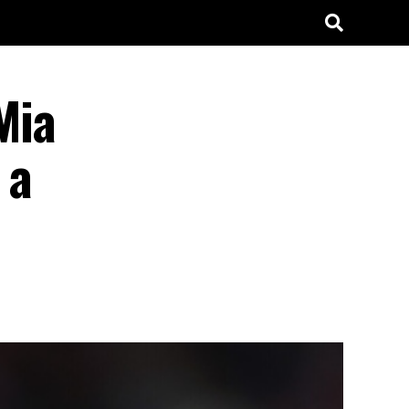
Mia
 a