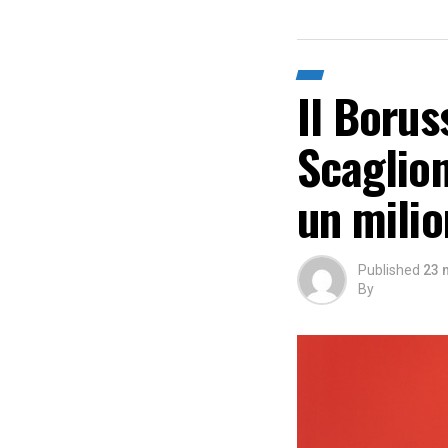
Il Borus
Scaglion
un milio
Published
23 
By