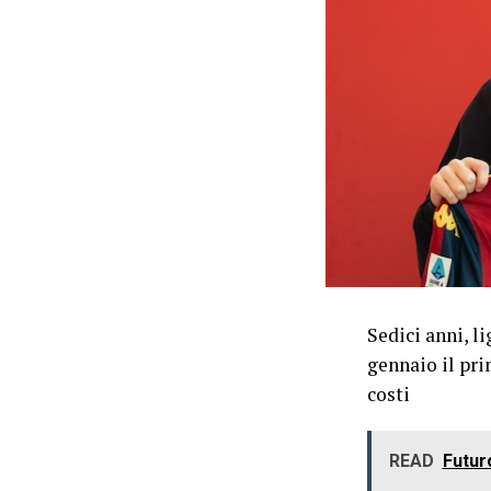
Sedici anni, l
gennaio il pri
costi
READ
Futur