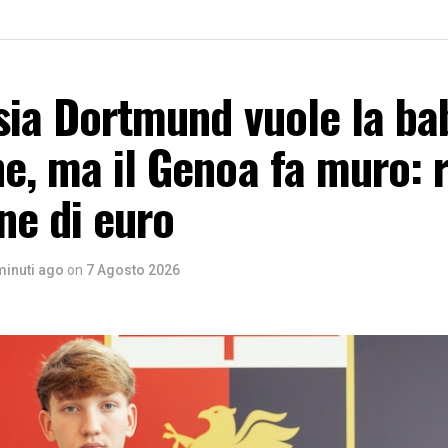
sia Dortmund vuole la bab
e, ma il Genoa fa muro: r
ne di euro
minuti ago
on
7 Agosto 2026