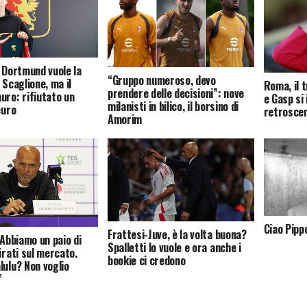
a Dortmund vuole la
“Gruppo numeroso, devo
 Scaglione, ma il
Roma, il 
prendere delle decisioni”: nove
uro: rifiutato un
e Gasp si 
milanisti in bilico, il borsino di
euro
retrosce
Amorim
Ciao Pippo
Frattesi-Juve, è la volta buona?
“Abbiamo un paio di
Spalletti lo vuole e ora anche i
irati sul mercato.
bookie ci credono
lulu? Non voglio
”