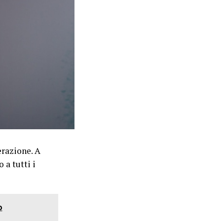
erazione. A
 a tutti i
o