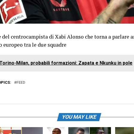
e del centrocampista di Xabi Alonso che torna a parlare 
o europeo tra le due squadre
Torino-Milan, probabili formazioni: Zapata e Nkunku in pole
OPICS:
FEED
YOU MAY LIKE