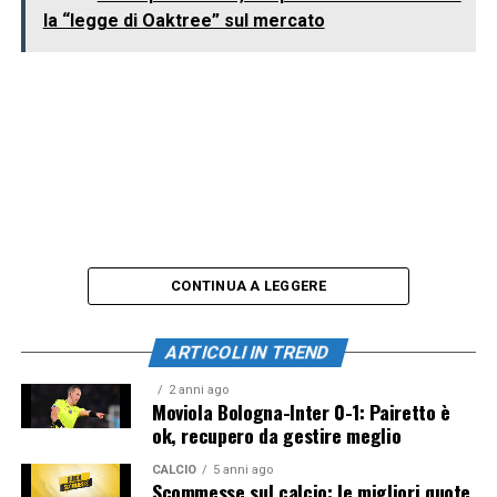
la “legge di Oaktree” sul mercato
CONTINUA A LEGGERE
ARTICOLI IN TREND
2 anni ago
Moviola Bologna-Inter 0-1: Pairetto è
ok, recupero da gestire meglio
CALCIO
5 anni ago
Scommesse sul calcio: le migliori quote