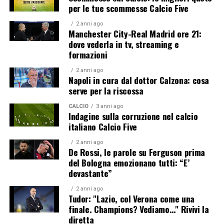
per le tue scommesse Calcio Five
2 anni ago
Manchester City-Real Madrid ore 21:
dove vederla in tv, streaming e
formazioni
2 anni ago
Napoli in cura dal dottor Calzona: cosa
serve per la riscossa
CALCIO
3 anni ago
Indagine sulla corruzione nel calcio
italiano Calcio Five
2 anni ago
De Rossi, le parole su Ferguson prima
del Bologna emozionano tutti: “E’
devastante”
2 anni ago
Tudor: "Lazio, col Verona come una
finale. Champions? Vediamo…" Rivivi la
diretta