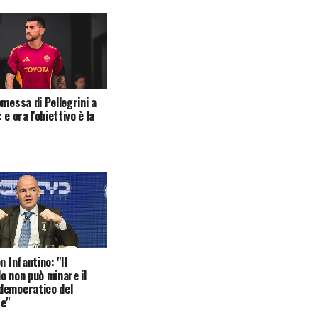
omessa di Pellegrini a
 e ora l'obiettivo è la
n Infantino: "Il
o non può minare il
democratico del
te"