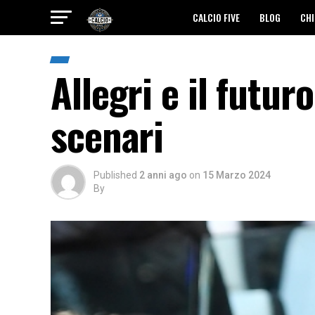
CALCIO FIVE
BLOG
CHI
Allegri e il futur
scenari
Published
2 anni ago
on
15 Marzo 2024
By