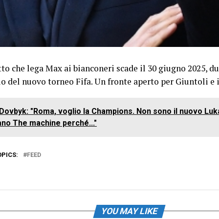
atto che lega Max ai bianconeri scade il 30 giugno 2025, 
io del nuovo torneo Fifa. Un fronte aperto per Giuntoli e i
Dovbyk: "Roma, voglio la Champions. Non sono il nuovo Luk
no The machine perché..."
OPICS:
FEED
YOU MAY LIKE