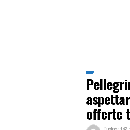
Pellegri
aspettar
offerte 
Published
43 