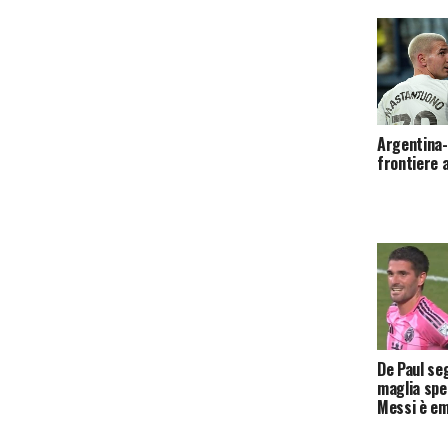
Argentina-
frontiere 
De Paul se
maglia spec
Messi è e