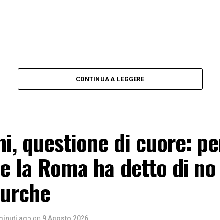
CONTINUA A LEGGERE
ni, questione di cuore: pe
e la Roma ha detto di no
turche
minuti ago
on
9 Agosto 2026