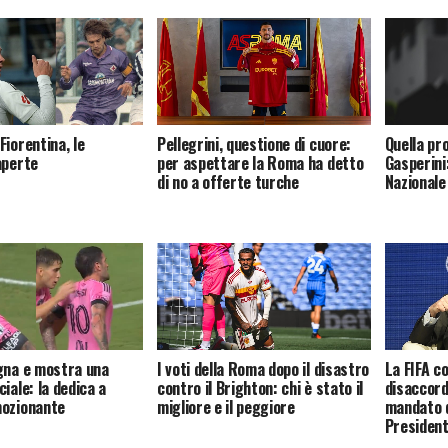
Fiorentina, le
Quella pr
Pellegrini, questione di cuore:
aperte
Gasperini:
per aspettare la Roma ha detto
Nazionale
di no a offerte turche
gna e mostra una
I voti della Roma dopo il disastro
La FIFA co
iale: la dedica a
contro il Brighton: chi è stato il
disaccord
mozionante
migliore e il peggiore
mandato 
Presiden