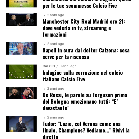
per le tue scommesse Calcio Five
2 anni ago
Manchester City-Real Madrid ore 21:
dove vederla in tv, streaming e
formazioni
2 anni ago
Napoli in cura dal dottor Calzona: cosa
serve per la riscossa
CALCIO
3 anni ago
Indagine sulla corruzione nel calcio
italiano Calcio Five
2 anni ago
De Rossi, le parole su Ferguson prima
del Bologna emozionano tutti: “E’
devastante”
2 anni ago
Tudor: "Lazio, col Verona come una
finale. Champions? Vediamo…" Rivivi la
diretta