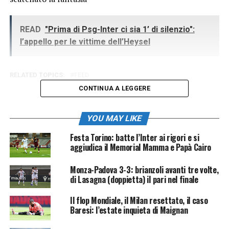
READ
"Prima di Psg-Inter ci sia 1’ di silenzio":
l’appello per le vittime dell’Heysel
RELATED TOPICS:
FEED
CONTINUA A LEGGERE
YOU MAY LIKE
Festa Torino: batte l’Inter ai rigori e si
aggiudica il Memorial Mamma e Papà Cairo
Monza-Padova 3-3: brianzoli avanti tre volte,
di Lasagna (doppietta) il pari nel finale
Il flop Mondiale, il Milan resettato, il caso
Baresi: l’estate inquieta di Maignan