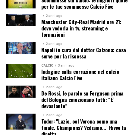
Scommesse sul calcio: le migliori quote
per le tue scommesse Calcio Five
2 anni ago
Manchester City-Real Madrid ore 21:
dove vederla in tv, streaming e
formazioni
2 anni ago
Napoli in cura dal dottor Calzona: cosa
serve per la riscossa
CALCIO
3 anni ago
Indagine sulla corruzione nel calcio
italiano Calcio Five
2 anni ago
De Rossi, le parole su Ferguson prima
del Bologna emozionano tutti: “E’
devastante”
2 anni ago
Tudor: "Lazio, col Verona come una
finale. Champions? Vediamo…" Rivivi la
diretta