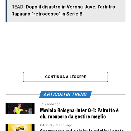
READ
Dopo il disastro in Verona-Juve, l'arbitro
Rapuano "retrocesso" in Serie B
CONTINUA A LEGGERE
ARTICOLI IN TREND
2 anni ago
Moviola Bologna-Inter 0-1: Pairetto è
ok, recupero da gestire meglio
CALCIO
5 anni ago