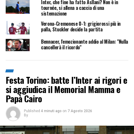
Inter, che fine ha fatto Asllani? Non è in
tournée, si allena a caccia di una
sistemazione
Verona-Cremonese 0-1: grigiorossi più in
palla, Stuckler decide la partita
Bennacer, l'emozionante addio al Milan: "Nulla
cancellerà il ricordo"
Festa Torino: batte l’Inter ai rigori e
si aggiudica il Memorial Mamma e
Papà Cairo
Published
4 minuti ago
on
7 Agosto 2026
By