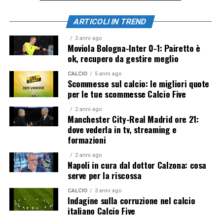
ARTICOLI IN TREND
2 anni ago
Moviola Bologna-Inter 0-1: Pairetto è
ok, recupero da gestire meglio
CALCIO
5 anni ago
Scommesse sul calcio: le migliori quote
per le tue scommesse Calcio Five
2 anni ago
Manchester City-Real Madrid ore 21:
dove vederla in tv, streaming e
formazioni
2 anni ago
Napoli in cura dal dottor Calzona: cosa
serve per la riscossa
CALCIO
3 anni ago
Indagine sulla corruzione nel calcio
italiano Calcio Five