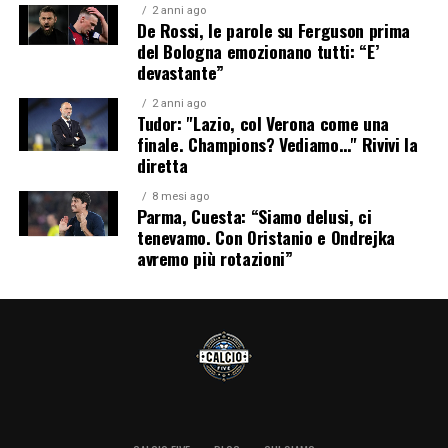
2 anni ago
De Rossi, le parole su Ferguson prima
del Bologna emozionano tutti: “E’
devastante”
2 anni ago
Tudor: "Lazio, col Verona come una
finale. Champions? Vediamo…" Rivivi la
diretta
8 mesi ago
Parma, Cuesta: “Siamo delusi, ci
tenevamo. Con Oristanio e Ondrejka
avremo più rotazioni”