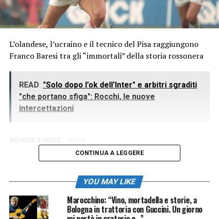
L’olandese, l’ucraino e il tecnico del Pisa raggiungono
Franco Baresi tra gli “immortali” della storia rossonera
READ
"Solo dopo l’ok dell’Inter" e arbitri sgraditi
"che portano sfiga": Rocchi, le nuove
intercettazioni
RELATED TOPICS:
FEED
CONTINUA A LEGGERE
YOU MAY LIKE
Marocchino: “Vino, mortadella e storie, a
Bologna in trattoria con Guccini. Un giorno
mi portò in oratorio e…”