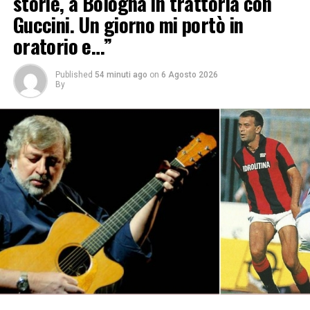
storie, a Bologna in trattoria con
Guccini. Un giorno mi portò in
oratorio e…”
Published
54 minuti ago
on
6 Agosto 2026
By