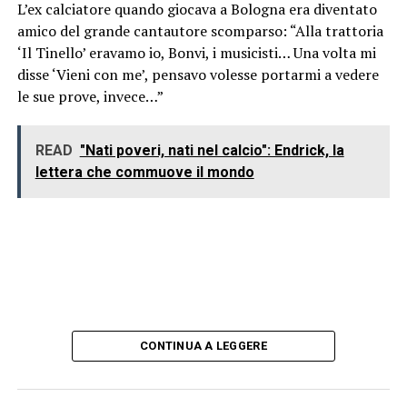
L’ex calciatore quando giocava a Bologna era diventato
amico del grande cantautore scomparso: “Alla trattoria
‘Il Tinello’ eravamo io, Bonvi, i musicisti… Una volta mi
disse ‘Vieni con me’, pensavo volesse portarmi a vedere
le sue prove, invece…”
READ
"Nati poveri, nati nel calcio": Endrick, la
lettera che commuove il mondo
CONTINUA A LEGGERE