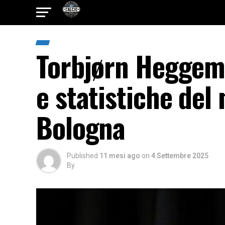
Torbjørn Heggem 
e statistiche del
Bologna
Published
11 mesi ago
on
4 Settembre 2025
By