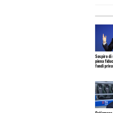
Sospiro di 
piena fiduci
fondi priv