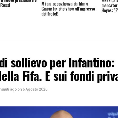
 il nuovo presidente è
Messi, al
Milan, accoglienza da film a
 Rossi
marcatore
Giacarta: che show all’ingresso
Hoyos: "E'
dell’hotel!
di sollievo per Infantino:
ella Fifa. E sui fondi priv
minuti ago
on
6 Agosto 2026