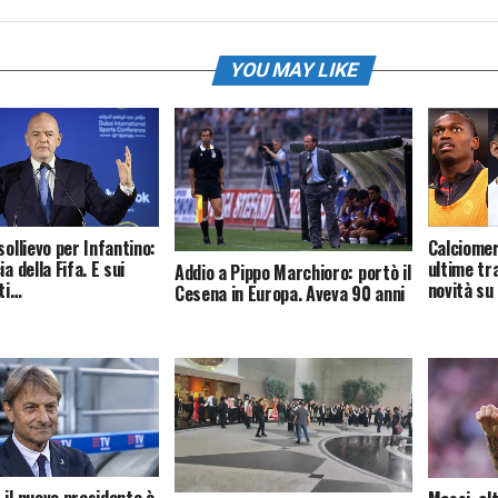
YOU MAY LIKE
sollievo per Infantino:
Calciomer
a della Fifa. E sui
ultime tra
Addio a Pippo Marchioro: portò il
ati…
novità su
Cesena in Europa. Aveva 90 anni