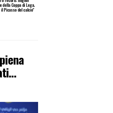
tro record: miglior
 della Coppa di Lega.
 il Picasso del calcio"
 piena
ati…