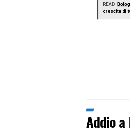
READ
Bologn
crescita di t
Addio a 