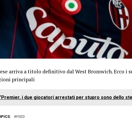
ese arriva a titolo definitivo dal West Bromwich. Ecco i 
ioni principali
"Premier, i due giocatori arrestati per stupro sono dello st
OPICS:
FEED