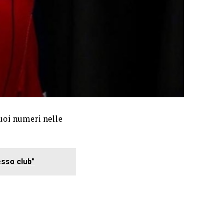
suoi numeri nelle
esso club"