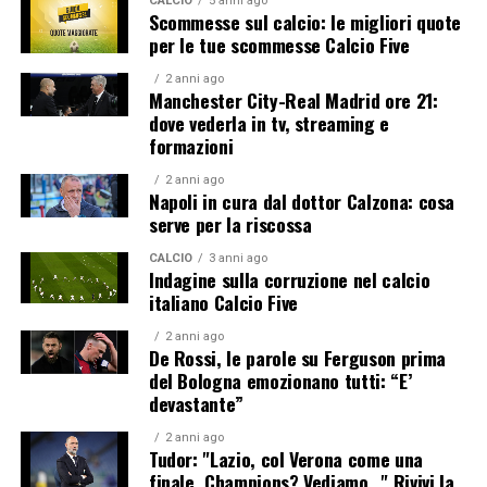
CALCIO
5 anni ago
Scommesse sul calcio: le migliori quote
per le tue scommesse Calcio Five
2 anni ago
Manchester City-Real Madrid ore 21:
dove vederla in tv, streaming e
formazioni
2 anni ago
Napoli in cura dal dottor Calzona: cosa
serve per la riscossa
CALCIO
3 anni ago
Indagine sulla corruzione nel calcio
italiano Calcio Five
2 anni ago
De Rossi, le parole su Ferguson prima
del Bologna emozionano tutti: “E’
devastante”
2 anni ago
Tudor: "Lazio, col Verona come una
finale. Champions? Vediamo…" Rivivi la