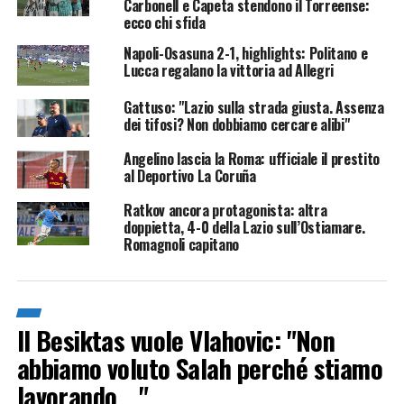
Carbonell e Capeta stendono il Torreense:
ecco chi sfida
Napoli-Osasuna 2-1, highlights: Politano e
Lucca regalano la vittoria ad Allegri
Gattuso: "Lazio sulla strada giusta. Assenza
dei tifosi? Non dobbiamo cercare alibi"
Angelino lascia la Roma: ufficiale il prestito
al Deportivo La Coruña
Ratkov ancora protagonista: altra
doppietta, 4-0 della Lazio sull’Ostiamare.
Romagnoli capitano
Il Besiktas vuole Vlahovic: "Non
abbiamo voluto Salah perché stiamo
lavorando …"