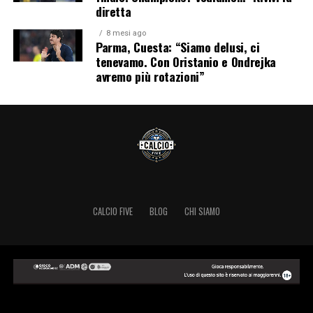
diretta
8 mesi ago
Parma, Cuesta: “Siamo delusi, ci
tenevamo. Con Oristanio e Ondrejka
avremo più rotazioni”
CALCIO FIVE
BLOG
CHI SIAMO
Copyright © 2024 Calcio Five.