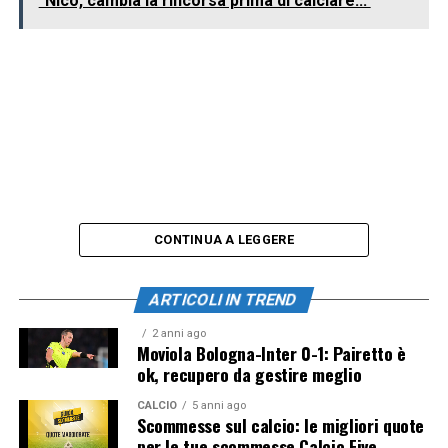
"Nico, cambia la rincorsa prima di calciare..."
CONTINUA A LEGGERE
ARTICOLI IN TREND
2 anni ago
Moviola Bologna-Inter 0-1: Pairetto è
ok, recupero da gestire meglio
CALCIO
5 anni ago
Scommesse sul calcio: le migliori quote
per le tue scommesse Calcio Five