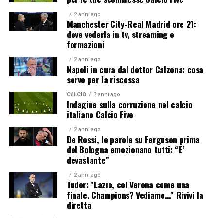
2 anni ago
Manchester City-Real Madrid ore 21:
dove vederla in tv, streaming e
formazioni
2 anni ago
Napoli in cura dal dottor Calzona: cosa
serve per la riscossa
CALCIO
3 anni ago
Indagine sulla corruzione nel calcio
italiano Calcio Five
2 anni ago
De Rossi, le parole su Ferguson prima
del Bologna emozionano tutti: “E’
devastante”
2 anni ago
Tudor: "Lazio, col Verona come una
finale. Champions? Vediamo…" Rivivi la
diretta