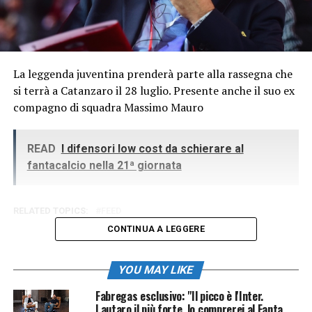
La leggenda juventina prenderà parte alla rassegna che
si terrà a Catanzaro il 28 luglio. Presente anche il suo ex
compagno di squadra Massimo Mauro
READ
I difensori low cost da schierare al
fantacalcio nella 21ª giornata
RELATED TOPICS:
FEED
CONTINUA A LEGGERE
YOU MAY LIKE
Fabregas esclusivo: "Il picco è l'Inter.
Lautaro il più forte, lo comprerei al Fanta.