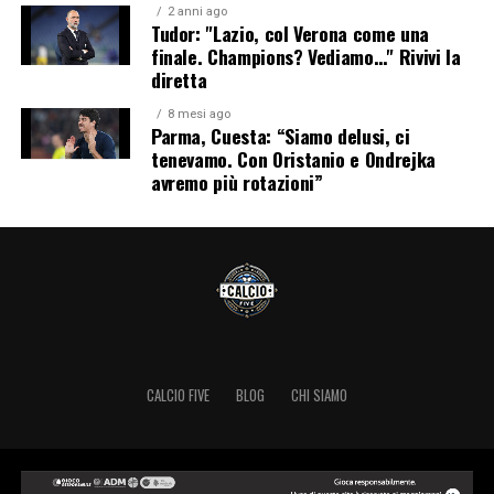
2 anni ago
Tudor: "Lazio, col Verona come una
finale. Champions? Vediamo…" Rivivi la
diretta
8 mesi ago
Parma, Cuesta: “Siamo delusi, ci
tenevamo. Con Oristanio e Ondrejka
avremo più rotazioni”
CALCIO FIVE
BLOG
CHI SIAMO