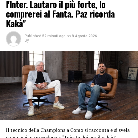
l'Inter. Lautaro il più forte, lo
comprerei al Fanta. Paz ricorda
Kakà"
Published
52 minuti ago
on
8 Agosto 2026
By
Il tecnico della Champions a Como si racconta e si svela
come mai in precedenza: “Iniesta, lui era il calcio”