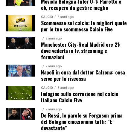
Moviola Bologna-Inter 0-1: Pairetto è
ok, recupero da gestire meglio
CALCIO
5 anni ago
Scommesse sul calcio: le migliori quote
per le tue scommesse Calcio Five
2 anni ago
Manchester City-Real Madrid ore 21:
dove vederla in tv, streaming e
formazioni
2 anni ago
Napoli in cura dal dottor Calzona: cosa
serve per la riscossa
CALCIO
3 anni ago
Indagine sulla corruzione nel calcio
italiano Calcio Five
2 anni ago
De Rossi, le parole su Ferguson prima
del Bologna emozionano tutti: “E’
devastante”