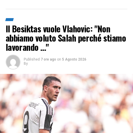
Il Besiktas vuole Vlahovic: "Non
abbiamo voluto Salah perché stiamo
lavorando …"
Published
7 ore ago
on
5 Agosto 2026
By