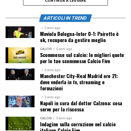
CONTINUA A LEGGERE
ARTICOLI IN TREND
2 anni ago
Moviola Bologna-Inter 0-1: Pairetto è
ok, recupero da gestire meglio
CALCIO
5 anni ago
Scommesse sul calcio: le migliori quote
per le tue scommesse Calcio Five
2 anni ago
Manchester City-Real Madrid ore 21:
dove vederla in tv, streaming e
formazioni
2 anni ago
Napoli in cura dal dottor Calzona: cosa
serve per la riscossa
CALCIO
3 anni ago
Indagine sulla corruzione nel calcio
italiano Calcio Five