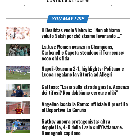
CONTINUA A LEGGERE
YOU MAY LIKE
Il Besiktas vuole Vlahovic: "Non abbiamo
voluto Salah perché stiamo lavorando …"
La Juve Women avanza in Champions,
Carbonell e Capeta stendono il Torreense:
ecco chi sfida
Napoli-Osasuna 2-1, highlights: Politano e
Lucca regalano la vittoria ad Allegri
Gattuso: "Lazio sulla strada giusta. Assenza
dei tifosi? Non dobbiamo cercare alibi"
Angelino lascia la Roma: ufficiale il prestito
al Deportivo La Coruña
Ratkov ancora protagonista: altra
doppietta, 4-0 della Lazio sull’Ostiamare.
Romagnoli capitano