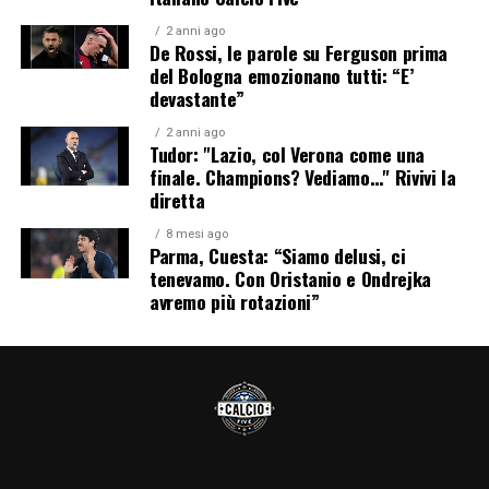
2 anni ago
De Rossi, le parole su Ferguson prima
del Bologna emozionano tutti: “E’
devastante”
2 anni ago
Tudor: "Lazio, col Verona come una
finale. Champions? Vediamo…" Rivivi la
diretta
8 mesi ago
Parma, Cuesta: “Siamo delusi, ci
tenevamo. Con Oristanio e Ondrejka
avremo più rotazioni”