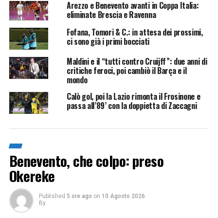
Arezzo e Benevento avanti in Coppa Italia:
eliminate Brescia e Ravenna
Fofana, Tomori & C.: in attesa dei prossimi,
ci sono già i primi bocciati
Maldini e il “tutti contro Cruijff”: due anni di
critiche feroci, poi cambiò il Barça e il
mondo
Calò gol, poi la Lazio rimonta il Frosinone e
passa all’89’ con la doppietta di Zaccagni
Benevento, che colpo: preso
Okereke
Published
5 ore ago
on
10 Agosto 2026
By