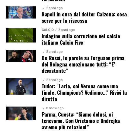
2 anni ago
Napoli in cura dal dottor Calzona: cosa
serve per la riscossa
CALCIO
3 anni ago
Indagine sulla corruzione nel calcio
italiano Calcio Five
2 anni ago
De Rossi, le parole su Ferguson prima
del Bologna emozionano tutti: “E’
devastante”
2 anni ago
Tudor: "Lazio, col Verona come una
finale. Champions? Vediamo…" Rivivi la
diretta
8 mesi ago
Parma, Cuesta: “Siamo delusi, ci
tenevamo. Con Oristanio e Ondrejka
avremo più rotazioni”