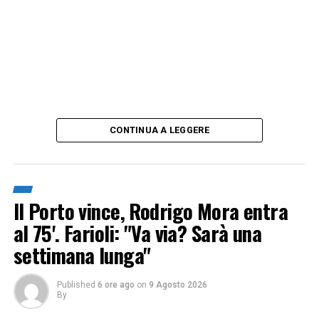
CONTINUA A LEGGERE
Il Porto vince, Rodrigo Mora entra
al 75'. Farioli: "Va via? Sarà una
settimana lunga"
Published
6 ore ago
on
9 Agosto 2026
By