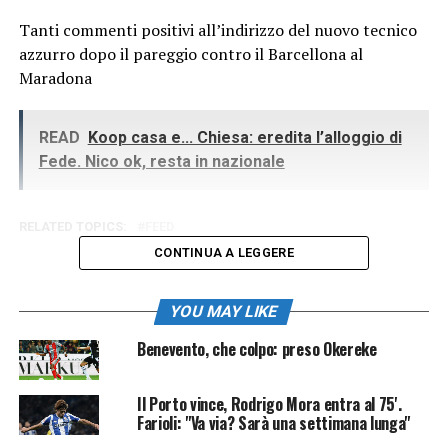
Tanti commenti positivi all’indirizzo del nuovo tecnico
azzurro dopo il pareggio contro il Barcellona al
Maradona
READ
Koop casa e... Chiesa: eredita l’alloggio di
Fede. Nico ok, resta in nazionale
RELATED TOPICS:
FEED
CONTINUA A LEGGERE
YOU MAY LIKE
Benevento, che colpo: preso Okereke
Il Porto vince, Rodrigo Mora entra al 75'.
Farioli: "Va via? Sarà una settimana lunga"