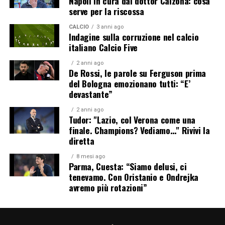
Napoli in cura dal dottor Calzona: cosa
serve per la riscossa
CALCIO
3 anni ago
Indagine sulla corruzione nel calcio
italiano Calcio Five
2 anni ago
De Rossi, le parole su Ferguson prima
del Bologna emozionano tutti: “E’
devastante”
2 anni ago
Tudor: "Lazio, col Verona come una
finale. Champions? Vediamo…" Rivivi la
diretta
8 mesi ago
Parma, Cuesta: “Siamo delusi, ci
tenevamo. Con Oristanio e Ondrejka
avremo più rotazioni”