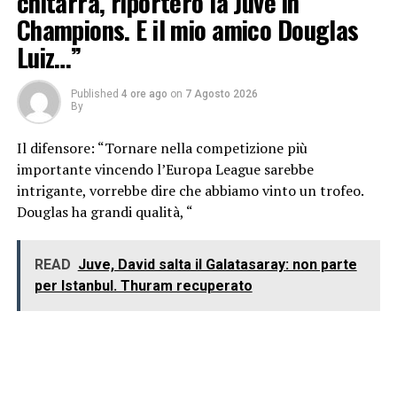
chitarra, riporterò la Juve in
Champions. E il mio amico Douglas
Luiz…”
Published
4 ore ago
on
7 Agosto 2026
By
Il difensore: “Tornare nella competizione più
importante vincendo l’Europa League sarebbe
intrigante, vorrebbe dire che abbiamo vinto un trofeo.
Douglas ha grandi qualità, “
READ
Juve, David salta il Galatasaray: non parte
per Istanbul. Thuram recuperato