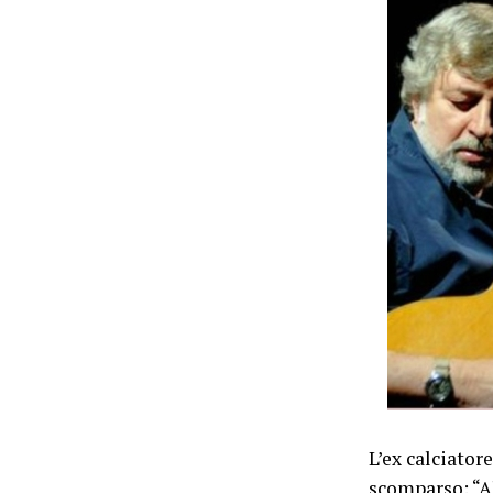
L’ex calciato
scomparso: “Al