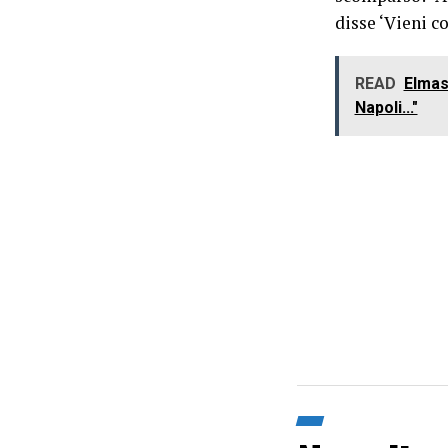
disse ‘Vieni c
READ
Elmas:
Napoli..."