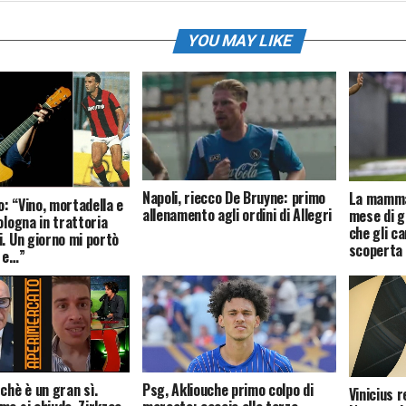
YOU MAY LIKE
Napoli, riecco De Bruyne: primo
La mamma 
: “Vino, mortadella e
allenamento agli ordini di Allegri
mese di g
ologna in trattoria
che gli ca
i. Un giorno mi portò
scoperta 
o e…”
chè è un gran sì.
Psg, Akliouche primo colpo di
Vinicius r