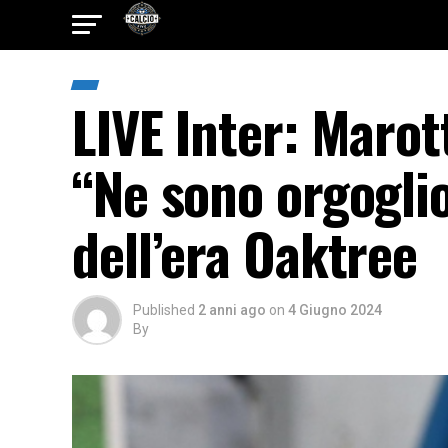
LIVE Inter: Marot
“Ne sono orgoglio
dell’era Oaktree
Published
2 anni ago
on
4 Giugno 2024
By