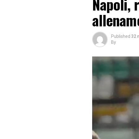
Napoli, 
allename
Published
32 
By