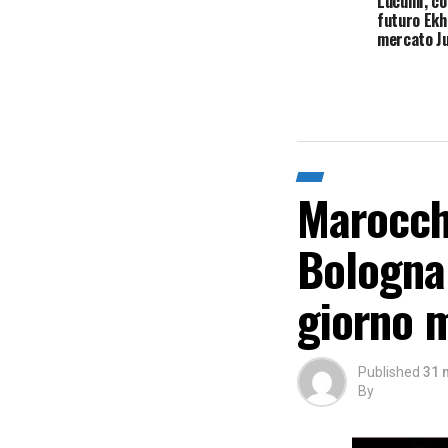
Lucumì, co
futuro Ekh
mercato J
Marocchi
Bologna 
giorno m
Published
31 
By