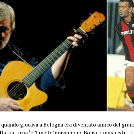
re quando giocava a Bologna era diventato amico del gran
la trattoria ‘Il Tinello’ eravamo io, Bonvi, i musicisti… 