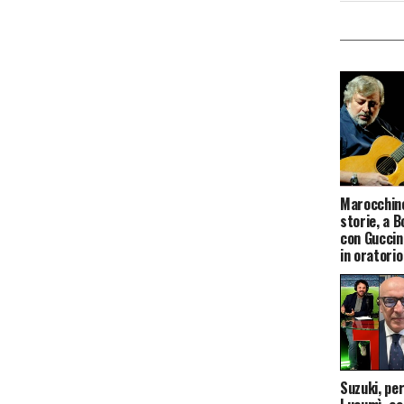
Marocchino
storie, a B
con Guccin
in oratori
Suzuki, per