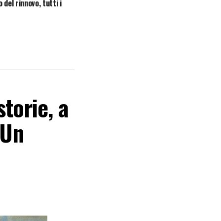
 del rinnovo, tutti i
torie, a
 Un