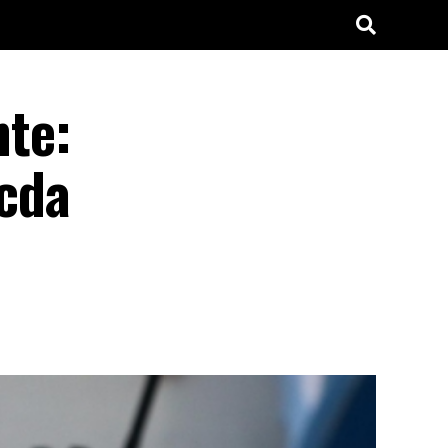
nte:
 cda