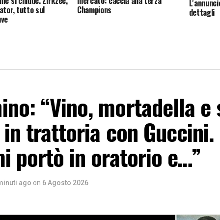
me si chiude. Zirkzee,
mercato: caccia alla terza
L'annuncio
ator, tutto sul
Champions
dettagli
uve
no: “Vino, mortadella e s
in trattoria con Guccini.
i portò in oratorio e…”
minuti ago
on
6 Agosto 2026