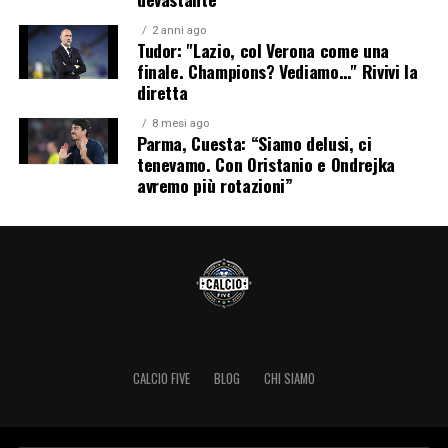
2 anni ago
Tudor: "Lazio, col Verona come una
finale. Champions? Vediamo…" Rivivi la
diretta
8 mesi ago
Parma, Cuesta: “Siamo delusi, ci
tenevamo. Con Oristanio e Ondrejka
avremo più rotazioni”
CALCIO FIVE
BLOG
CHI SIAMO