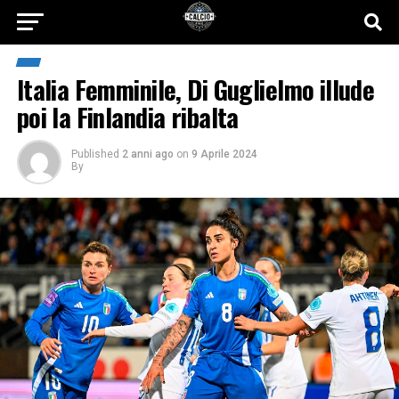
Italia Femminile, Di Guglielmo illude
poi la Finlandia ribalta
Published
2 anni ago
on
9 Aprile 2024
By