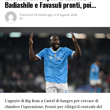
Badiashile e Favasuli pronti, poi…
Published
29 minuti ago
on
8 Agosto 2026
By
L’agente di Big Rom a Castel di Sangro per cercare di
chiudere l’operazione. Pronti per Allegri il centrale del