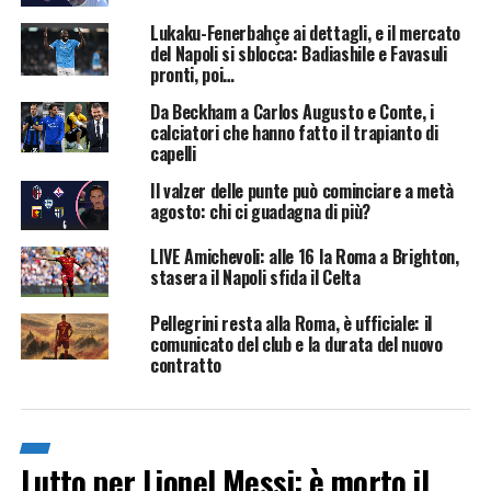
Lukaku-Fenerbahçe ai dettagli, e il mercato
del Napoli si sblocca: Badiashile e Favasuli
pronti, poi…
Da Beckham a Carlos Augusto e Conte, i
calciatori che hanno fatto il trapianto di
capelli
Il valzer delle punte può cominciare a metà
agosto: chi ci guadagna di più?
LIVE Amichevoli: alle 16 la Roma a Brighton,
stasera il Napoli sfida il Celta
Pellegrini resta alla Roma, è ufficiale: il
comunicato del club e la durata del nuovo
contratto
Lutto per Lionel Messi: è morto il