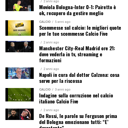
2 anni ago
Moviola Bologna-Inter 0-1: Pairetto è
ok, recupero da gestire meglio
CALCIO
5 anni ago
Scommesse sul calcio: le migliori quote
per le tue scommesse Calcio Five
2 anni ago
Manchester City-Real Madrid ore 21:
dove vederla in tv, streaming e
formazioni
2 anni ago
Napoli in cura dal dottor Calzona: cosa
serve per la riscossa
CALCIO
3 anni ago
Indagine sulla corruzione nel calcio
italiano Calcio Five
2 anni ago
De Rossi, le parole su Ferguson prima
del Bologna emozionano tutti: “E’
devastante”