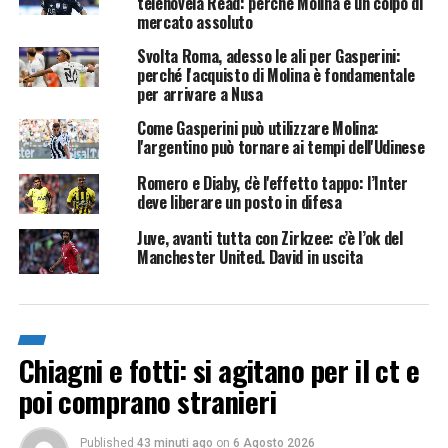
telenovela Read: perché Molina è un colpo di
mercato assoluto
Svolta Roma, adesso le ali per Gasperini:
perché l'acquisto di Molina è fondamentale
per arrivare a Nusa
Come Gasperini può utilizzare Molina:
l'argentino può tornare ai tempi dell'Udinese
Romero e Diaby, c'è l'effetto tappo: l’Inter
deve liberare un posto in difesa
Juve, avanti tutta con Zirkzee: c’è l’ok del
Manchester United. David in uscita
Chiagni e fotti: si agitano per il ct e
poi comprano stranieri
Published
43 minuti ago
on
6 Agosto 2026