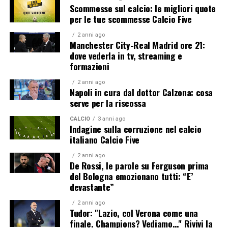
Scommesse sul calcio: le migliori quote
per le tue scommesse Calcio Five
2 anni ago
Manchester City-Real Madrid ore 21:
dove vederla in tv, streaming e
formazioni
2 anni ago
Napoli in cura dal dottor Calzona: cosa
serve per la riscossa
CALCIO
3 anni ago
Indagine sulla corruzione nel calcio
italiano Calcio Five
2 anni ago
De Rossi, le parole su Ferguson prima
del Bologna emozionano tutti: “E’
devastante”
2 anni ago
Tudor: "Lazio, col Verona come una
finale. Champions? Vediamo…" Rivivi la