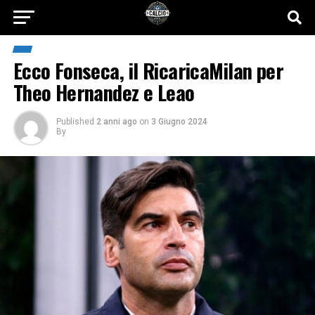
Ecco Fonseca, il RicaricaMilan per
Theo Hernandez e Leao
Published
2 anni ago
on
3 Giugno 2024
By