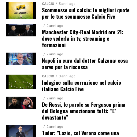
CALCIO
5 anni ago
Scommesse sul calcio: le migliori quote
per le tue scommesse Calcio Five
2 anni ago
Manchester City-Real Madrid ore 21:
dove vederla in tv, streaming e
formazioni
2 anni ago
Napoli in cura dal dottor Calzona: cosa
serve per la riscossa
CALCIO
3 anni ago
Indagine sulla corruzione nel calcio
italiano Calcio Five
2 anni ago
De Rossi, le parole su Ferguson prima
del Bologna emozionano tutti: “E’
devastante”
2 anni ago
Tudor: "Lazio, col Verona come una