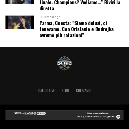
finale. Champions? Vediamo…" Rivivi la
diretta
8 mesi ago
Parma, Cuesta: “Siamo delusi, ci
tenevamo. Con Oristanio e Ondrejka
avremo più rotazioni”
CALCIO FIVE
BLOG
CHI SIAMO
Copyright © 2024 Calcio Five.