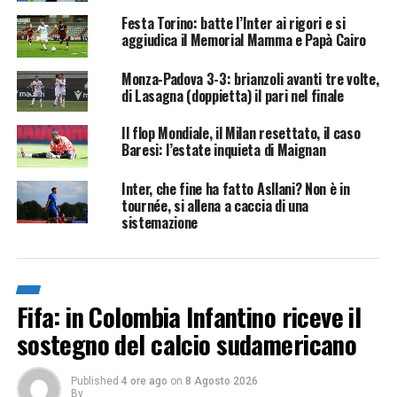
Festa Torino: batte l’Inter ai rigori e si
aggiudica il Memorial Mamma e Papà Cairo
Monza-Padova 3-3: brianzoli avanti tre volte,
di Lasagna (doppietta) il pari nel finale
Il flop Mondiale, il Milan resettato, il caso
Baresi: l’estate inquieta di Maignan
Inter, che fine ha fatto Asllani? Non è in
tournée, si allena a caccia di una
sistemazione
Fifa: in Colombia Infantino riceve il
sostegno del calcio sudamericano
Published
4 ore ago
on
8 Agosto 2026
By