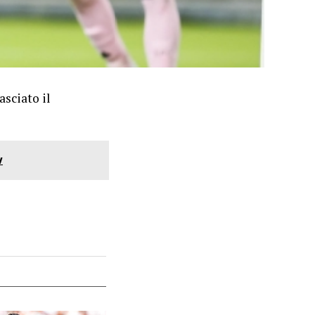
asciato il
v