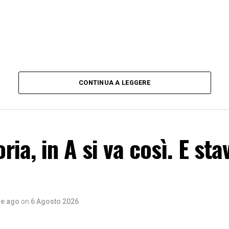
CONTINUA A LEGGERE
ia, in A si va così. E sta
re ago
on
6 Agosto 2026