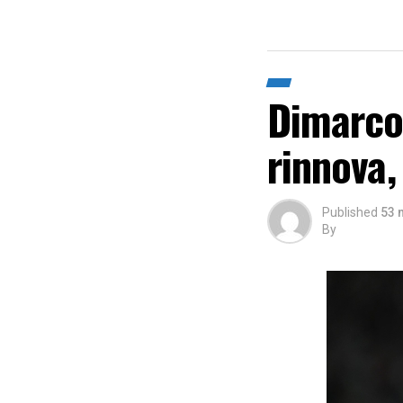
Dimarco 
rinnova,
Published
53 
By