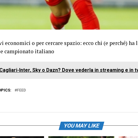
i economici o per cercare spazio: ecco chi (e perché) ha l
le campionato italiano
Cagliari-Inter, Sky o Dazn? Dove vederla in streaming e in t
OPICS:
FEED
YOU MAY LIKE