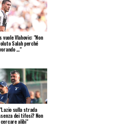
s vuole Vlahovic: "Non
oluto Salah perché
vorando …"
"Lazio sulla strada
ssenza dei tifosi? Non
cercare alibi"