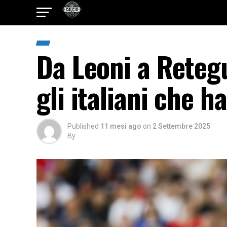
Da Leoni a Retegu
gli italiani che h
Published
11 mesi ago
on
2 Settembre 2025
By