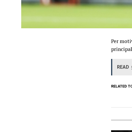
Per motiv
principa
READ
RELATED T