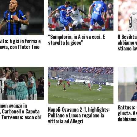
Il Besikta
“Sampdoria, in A si va così. E
ita: è già in forma e
abbiamo v
stavolta la gioco”
ova, con l’Inter fino
stiamo la
men avanza in
Gattuso: 
Napoli-Osasuna 2-1, highlights:
 Carbonell e Capeta
giusta. A
Politano e Lucca regalano la
l Torreense: ecco chi
dobbiamo 
vittoria ad Allegri