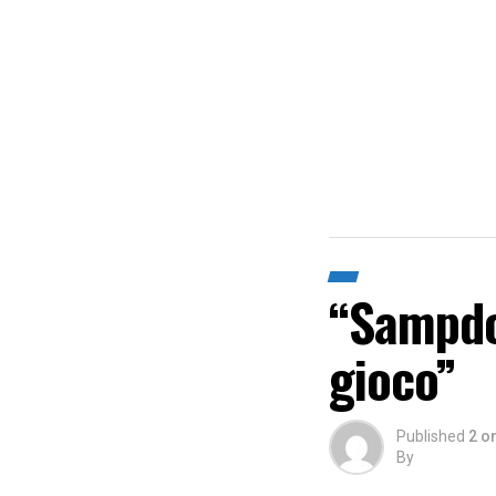
“Sampdor
gioco”
Published
2 o
By