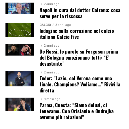
2 anni ago
Napoli in cura dal dottor Calzona: cosa
serve per la riscossa
CALCIO
3 anni ago
Indagine sulla corruzione nel calcio
italiano Calcio Five
2 anni ago
De Rossi, le parole su Ferguson prima
del Bologna emozionano tutti: “E’
devastante”
2 anni ago
Tudor: "Lazio, col Verona come una
finale. Champions? Vediamo…" Rivivi la
diretta
8 mesi ago
Parma, Cuesta: “Siamo delusi, ci
tenevamo. Con Oristanio e Ondrejka
avremo più rotazioni”